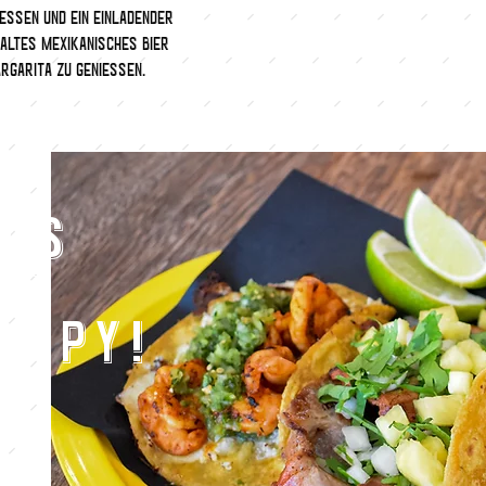
Essen und ein einladender
kaltes mexikanisches Bier
rgarita zu geniessen.
cos
ke
appy!