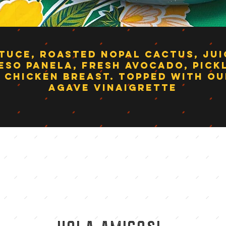
TUCE, ROASTED NOPAL CACTUS, JU
SO PANELA, FRESH AVOCADO, PICK
D CHICKEN BREAST. TOPPED WITH O
AGAVE VINAIGRETTE