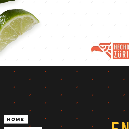
HOW
TO EAT
TACOS
Home