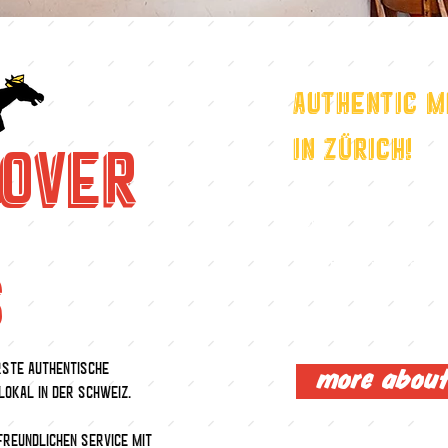
Authentic M
in Zürich!
 O V E R
Das Essen ist unsere Le
Kunden.
Die Partner haben sich 
kulinarisches Erlebnis
Kundenservice zu offeri
rste authentische
more about
lokal in der Schweiz.
freundlichen Service mit