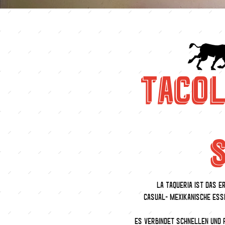
T A C O L
S
La Taqueria ist das e
casual- mexikanische Ess
Es verbindet schnellen und 