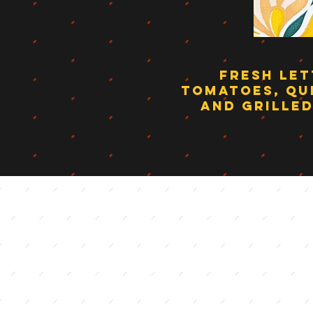
FRESH LET
TOMATOES, QUE
AND GRILLE