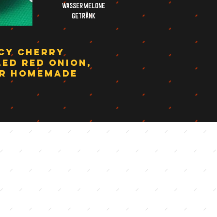
Wassermelone
Getränk
ICY CHERRY
LED RED ONION,
UR HOMEMADE