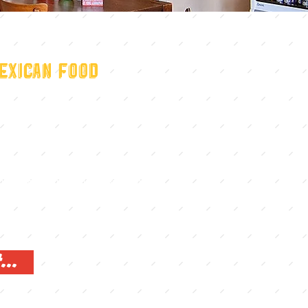
exican Food
idenschaft und wir lieben unsere
zusammengetan um ein authentisches
 und aussergewöhnlichen
eren.
...