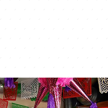
ORDER
TAKE
AWAY
HOME
DELIVERY
GUTSCHEIN
BESTELLEN